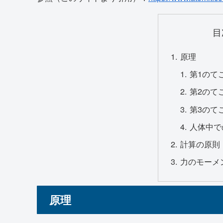
目
原理
第1のて
第2のて
第3のて
人体中で
計算の原則
力のモーメ
原理