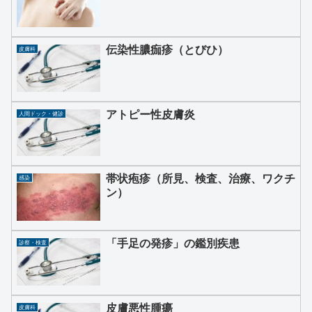
伝染性膿痂疹（とびひ）
皮膚科
アトピー性皮膚炎
人間ドック・健診
帯状疱疹（所見、検査、治療、ワクチ
感染
ン）
「手足の発疹」の鑑別疾患
診察・検査
皮膚悪性腫瘍
皮膚科