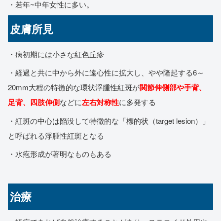
・若年~中年女性に多い。
皮膚所見
・病初期には小さな紅色丘疹
・経過と共に中から外に遠心性に拡大し、やや隆起する6～
20mm大程の特徴的な環状浮腫性紅斑が
関節伸側部や手背、
足背、四肢伸側
などに
左右対称性
に多発する
・紅斑の中心は陥没して特徴的な「標的状（target lesion）」
と呼ばれる浮腫性紅斑となる
・水疱形成が著明なものもある
治療