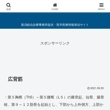
総合診療・救急医療施策要綱
検索
HOME
MENU
新潟総合診療事務所提供・医学医療情報発信サイト
スポンサーリンク
広背筋
2021.09.29
・第５胸椎（Th5）～第５腰椎（L５）の棘突起、仙骨、腸骨
稜、第９～１２肋骨を起始とし、下部から上外側方、上部か