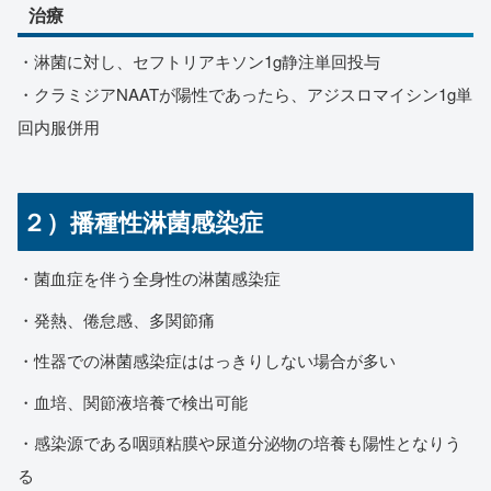
治療
・淋菌に対し、セフトリアキソン1g静注単回投与
・クラミジアNAATが陽性であったら、アジスロマイシン1g単
回内服併用
２）播種性淋菌感染症
・菌血症を伴う全身性の淋菌感染症
・発熱、倦怠感、多関節痛
・性器での淋菌感染症ははっきりしない場合が多い
・血培、関節液培養で検出可能
・感染源である咽頭粘膜や尿道分泌物の培養も陽性となりう
る