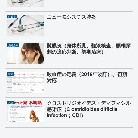
ニューモシスチス肺炎
呼吸器
髄膜炎（身体所見、髄液検査、腰椎穿
脳神経系
刺の適応判断、初期治療）
敗血症の定義（2016年改訂）、初期
救急
対応
クロストリジオイデス・ディフィシル
感染
感染症（Clostridioides difficile
infection；CDI）