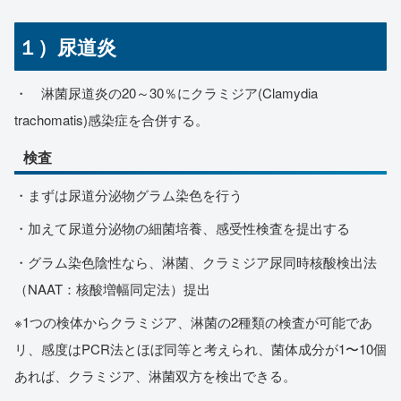
１）尿道炎
・ 淋菌尿道炎の20～30％にクラミジア(Clamydia
trachomatis)感染症を合併する。
検査
・まずは尿道分泌物グラム染色を行う
・加えて尿道分泌物の細菌培養、感受性検査を提出する
・グラム染色陰性なら、淋菌、クラミジア尿同時核酸検出法
（NAAT：核酸増幅同定法）提出
※1つの検体からクラミジア、淋菌の2種類の検査が可能であ
リ、感度はPCR法とほぼ同等と考えられ、菌体成分が1〜10個
あれば、クラミジア、淋菌双方を検出できる。