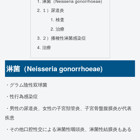
淋菌（Neisseria gonorrhoeae)
１）尿道炎
検査
治療
２）播種性淋菌感染症
治療
淋菌（Neisseria gonorrhoeae)
・グラム陰性双球菌
・性行為感染症
・男性の尿道炎、女性の子宮頚管炎、子宮骨盤腹膜炎が代表
疾患
・その他口腔性交による淋菌性咽頭炎、淋菌性結膜炎もある