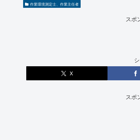
作業環境測定士、作業主任者
スポ
シ
X
スポ