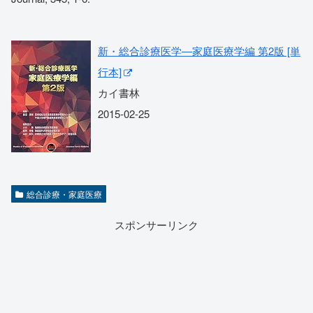
新・総合診療医学―家庭医療学編 第2版 [単
行本]
カイ書林
2015-02-25
総合診療・家庭医療
スポンサーリンク