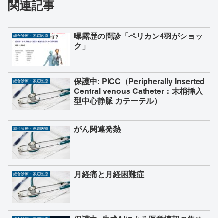
関連記事
曝露歴の問診「ペリカン4羽がショッ
総合診療・家庭医療
ク」
保護中: PICC（Peripherally Inserted
総合診療・家庭医療
Central venous Catheter：末梢挿入
型中心静脈 カテーテル）
がん関連発熱
総合診療・家庭医療
月経痛と月経困難症
総合診療・家庭医療