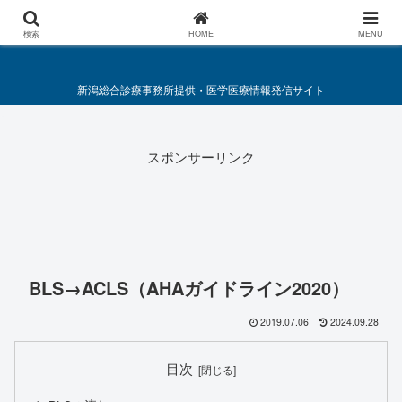
総合診療・救急医療施策要綱
検索
HOME
MENU
新潟総合診療事務所提供・医学医療情報発信サイト
スポンサーリンク
BLS→ACLS（AHAガイドライン2020）
2019.07.06
2024.09.28
目次