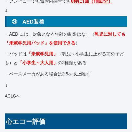
・アンビューでも気管内挿管でも
6秒に1回（10回/分）
↓
③ AED装着
・AED には、対象となる年齢の制限はなし（
乳児に対しても
「未就学児用パッド」を使用できる
）
・パッドは
「未就学児用」
（乳児～小学生に上がる前の子ど
も）と
「小学生～大人用」
の2種類がある
・ペースメーカがある場合は2.5㎝以上離す
↓
ACLSへ
心エコー評価