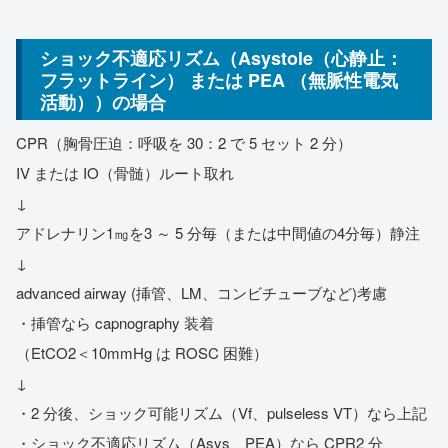
ショック不適応リズム（Asystole（心静止：
フラットライン） または PEA （無脈性電気
活動））の場合
CPR（胸骨圧迫：呼吸を 30：2 で 5 セット 2 分）
IV または IO（骨髄）ルート取れ
↓
アドレナリン1㎎を3 ～ 5 分毎（または中間値の4分毎）静注
↓
advanced airway (挿管、LM、コンビチューブなど)考慮
・挿管なら capnography 装着
（EtCO2＜10mmHg は ROSC 困難）
↓
・2 分後、ショック可能リズム（Vf、pulseless VT）なら上記
・ショック不適応リズム（Asys、PEA）なら CPR2 分