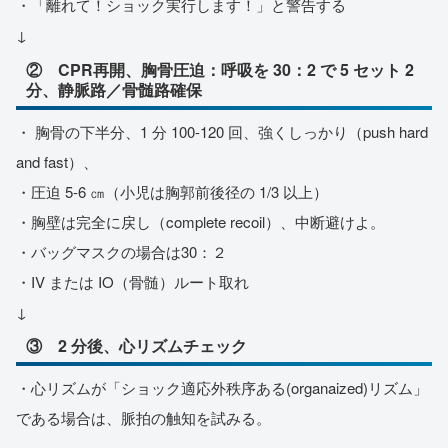
・「離れて！ショック実行します！」と警告する
↓
② CPR再開、胸骨圧迫：呼吸を 30：2 で 5 セット 2
分、静脈路／骨髄路確保
・ 胸骨の下半分、1 分 100-120 回、強くしっかり（push hard
and fast）、
・圧迫 5-6 ㎝（小児は胸郭前後径の 1/3 以上）
・胸壁は完全に戻し（complete recoil）、中断避けよ。
・バッグマスクの場合は30：２
・IV または IO（骨髄）ルート取れ
↓
③ 2 分後、心リズムチェック
・心リズムが「ショック適応外秩序ある(organaized)リズム」
である場合は、脈拍の触知を試みる。