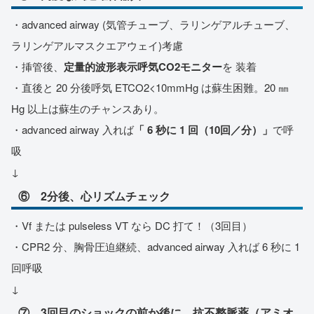
・advanced airway (気管チューブ、ラリンゲアルチューブ、
ラリンゲアルマスクエアウェイ)考慮
・挿管後、
定量的波形表示呼気CO2モニター
を 装着
・直後と 20 分後呼気 ETCO2<10mmHg は蘇生困難。20 ㎜
Hg 以上は蘇生のチャンスあり。
・advanced airway 入れば
「 6 秒に 1 回（10回／分）」
で呼
吸
↓
⑥ 2分後、心リズムチェック
・Vf または pulseless VT なら DC 打て！（3回目）
・CPR2 分、胸骨圧迫継続、advanced airway 入れば 6 秒に 1
回呼吸
↓
⑦ 3回目のショックの前か後に、抗不整脈薬（アミオ