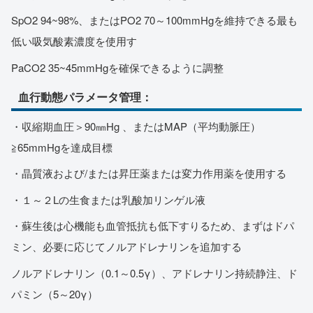
SpO2 94~98%、またはPO2 70～100mmHgを維持できる最も
低い吸気酸素濃度を使用す
PaCO2 35~45mmHgを確保できるように調整
血行動態パラメータ管理：
・収縮期血圧＞90㎜Hg 、またはMAP（平均動脈圧）
≧65mmHgを達成目標
・晶質液および/または昇圧薬または変力作用薬を使用する
・１～２Lの生食または乳酸加リンゲル液
・蘇生後は心機能も血管抵抗も低下すりるため、まずはドパ
ミン、必要に応じてノルアドレナリンを追加する
ノルアドレナリン（0.1～0.5γ）、アドレナリン持続静注、ド
パミン（5～20γ）