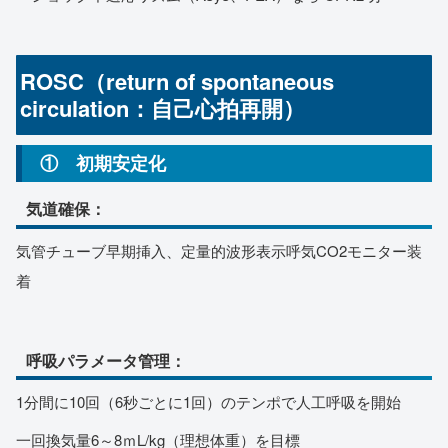
ROSC（return of spontaneous
circulation：自己心拍再開）
① 初期安定化
気道確保：
気管チューブ早期挿入、定量的波形表示呼気CO2モニター装
着
呼吸パラメータ管理：
1分間に10回（6秒ごとに1回）のテンポで人工呼吸を開始
一回換気量6～8ｍL/kg（理想体重）を目標