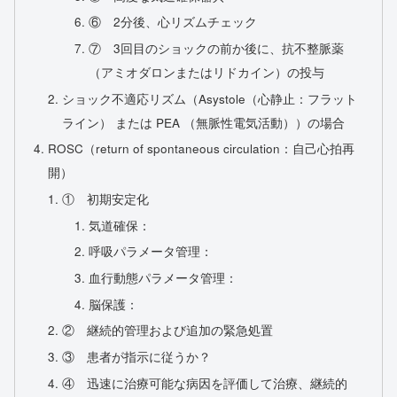
⑥ 2分後、心リズムチェック
⑦ 3回目のショックの前か後に、抗不整脈薬
（アミオダロンまたはリドカイン）の投与
ショック不適応リズム（Asystole（心静止：フラット
ライン） または PEA （無脈性電気活動））の場合
ROSC（return of spontaneous circulation：自己心拍再
開）
① 初期安定化
気道確保：
呼吸パラメータ管理：
血行動態パラメータ管理：
脳保護：
② 継続的管理および追加の緊急処置
③ 患者が指示に従うか？
④ 迅速に治療可能な病因を評価して治療、継続的