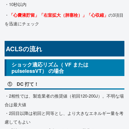
・10秒以内
・
「心嚢液貯留」「右室拡大（肺塞栓）」「心収縮」
の3項目
を迅速にチェック
ACLSの流れ
ショック適応リズム（ VF または
pulselessVT） の場合
① DC 打て！
・2相性では、製造業者の推奨値（初回120-200J）。不明な場
合は最大値
・2回目以降は初回と同等とし、より大きなエネルギー量を考
慮してもよい