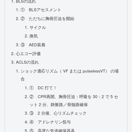
BLSの流れ
① BLSアセスメント
② ただちに胸骨圧迫を開始
サイクル
換気
③ AED装着
心エコー評価
ACLSの流れ
ショック適応リズム（ VF または pulselessVT） の場
合
① DC 打て！
② CPR再開、胸骨圧迫：呼吸を 30：2 で 5 セ
ット 2 分、静脈路／骨髄路確保
③ 2 分後、心リズムチェック
④ アドレナリン投与
⑤ 高度な気道確保器具