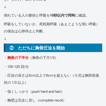
↓
倒れている人の脈拍と呼吸を
10秒以内で同時
に確認。
呼吸をしていないか、死戦期呼吸（あえぐような弱い呼吸）
の場合は心肺停止と判断。
↓
② ただちに胸骨圧迫を開始
・
胸骨の下半分
（胸骨の下方1/2）
・100-120 回/分
・圧迫の深さは5cm以上で6cmを超えない（小児は胸郭前後
径の 1/3 以上）
・強くしっかり（push hard and fast）
・胸壁は完全に戻し（complete recoil）