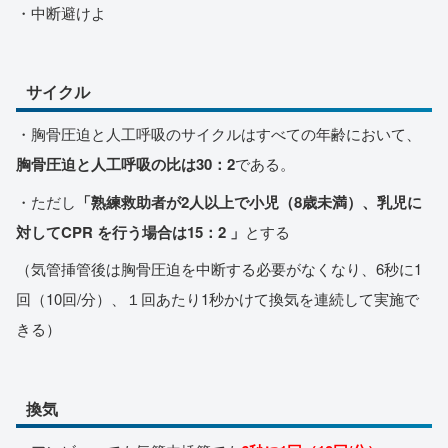
・中断避けよ
サイクル
・胸骨圧迫と人工呼吸のサイクルはすべての年齢において、
胸骨圧迫と人工呼吸の比は30：2
である。
・ただし
「熟練救助者が2人以上で小児（8歳未満）、乳児に
対してCPR を行う場合は15：2
」
とする
（気管挿管後は胸骨圧迫を中断する必要がなくなり、6秒に1
回（10回/分）、１回あたり1秒かけて換気を連続して実施で
きる）
換気