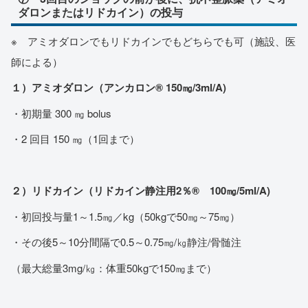
ダロンまたはリドカイン）の投与
※ アミオダロンでもリドカインでもどちらでも可（施設、医
師による）
１）アミオダロン（アンカロン® 150㎎/3ml/A)
・初期量 300 ㎎ bolus
・2 回目 150 ㎎（1回まで）
２）リドカイン（リドカイン静注用2％® 100㎎/5ml/A)
・初回投与量1～1.5㎎／kg（50kgで50㎎～75㎎）
・その後5～10分間隔で0.5～0.75㎎/㎏静注/骨髄注
（最大総量3mg/㎏：体重50kgで150㎎まで）