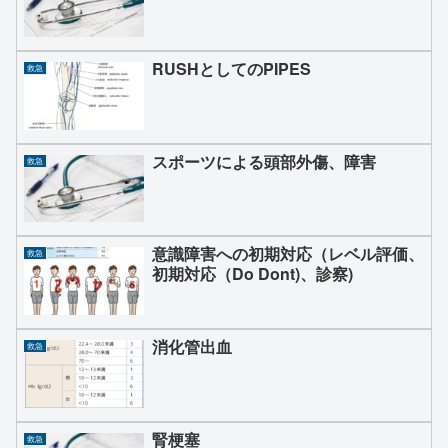
RUSHとしてのPIPES
救急
スポーツによる頭部外傷、障害
救急
意識障害への初期対応（レベル評価、
救急
初期対応（Do Dont)、診察)
消化管出血
救急
腎梗塞
救急