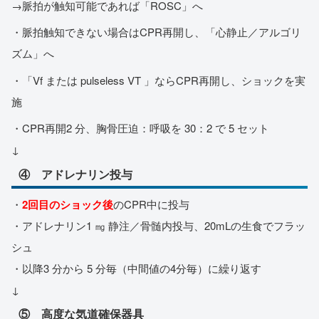
→脈拍が触知可能であれば「ROSC」へ
・脈拍触知できない場合はCPR再開し、「心静止／アルゴリ
ズム」へ
・「Vf または pulseless VT 」ならCPR再開し、ショックを実
施
・CPR再開2 分、胸骨圧迫：呼吸を 30：2 で 5 セット
↓
④ アドレナリン投与
・
2回目のショック後
のCPR中に投与
・アドレナリン1 ㎎ 静注／骨髄内投与、20mLの生食でフラッ
シュ
・以降3 分から 5 分毎（中間値の4分毎）に繰り返す
↓
⑤ 高度な気道確保器具