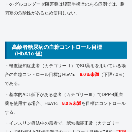
・α-グルコシダーゼ阻害薬は腹部手術歴のある症例では、腸
閉塞の危険性があるため使用しない。
高齢者糖尿病の血糖コントロール目標
（HbA1c 値)
・軽度認知症患者（カテゴリーⅡ）でSU薬をを用いている場
合の血糖コントロール目標はHbA1c
8.0％未満
（下限7.0％）
である。
・基本的ADL低下がある患者（カテゴリーⅢ）でDPP-4阻害
薬を使用する場合、HbA1c
8.0％未満
を目標にコントロール
する。
・インスリン療法中の患者で、認知機能正常（カテゴリー
Ⅰ）で65歳以上75歳未満でのコントロール目標は7.5％（
下限