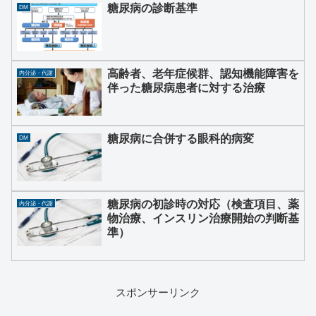
糖尿病の診断基準
DM
高齢者、老年症候群、認知機能障害を
内分泌・代謝
伴った糖尿病患者に対する治療
糖尿病に合併する眼科的病変
DM
糖尿病の初診時の対応（検査項目、薬
内分泌・代謝
物治療、インスリン治療開始の判断基
準）
スポンサーリンク