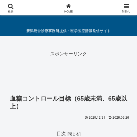
総合診療・救急医療施策要綱
検索
HOME
MENU
新潟総合診療事務所提供・医学医療情報発信サイト
スポンサーリンク
血糖コントロール目標（65歳未満、65歳以
上）
2020.12.31
2026.06.26
目次