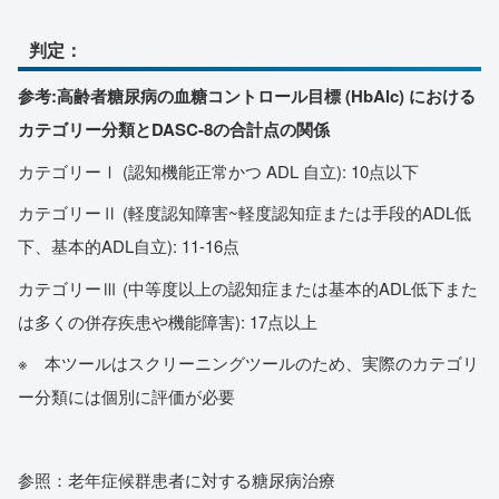
判定：
参考:高齢者糖尿病の血糖コントロール目標 (HbAlc) における
カテゴリー分類とDASC-8の合計点の関係
カテゴリーⅠ (認知機能正常かつ ADL 自立): 10点以下
カテゴリーⅡ (軽度認知障害~軽度認知症または手段的ADL低
下、基本的ADL自立): 11-16点
カテゴリーⅢ (中等度以上の認知症または基本的ADL低下また
は多くの併存疾患や機能障害): 17点以上
※ 本ツールはスクリーニングツールのため、実際のカテゴリ
ー分類には個別に評価が必要
参照：老年症候群患者に対する糖尿病治療