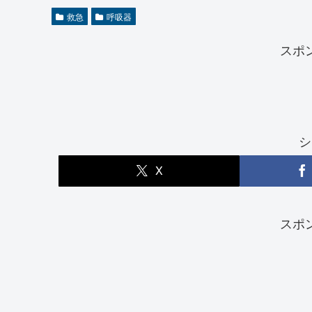
救急
呼吸器
スポ
シ
X
スポ