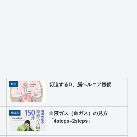
切迫するD、脳ヘルニア徴候
救急
血液ガス（血ガス）の見方
呼吸器
「4steps+2steps」