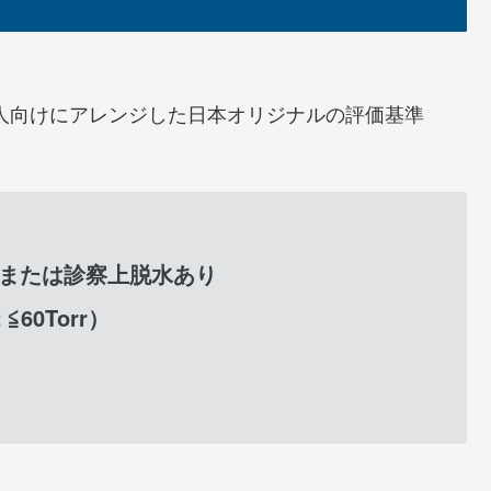
本人向けにアレンジした日本オリジナルの評価基準
／dl、または診察上脱水あり
 ≦60Torr）