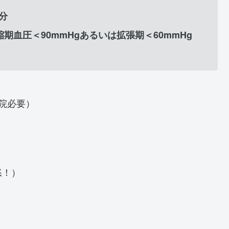
/分
）：収縮期血圧＜90mmHgあるいは拡張期＜60mmHg
院必要）
怒！）