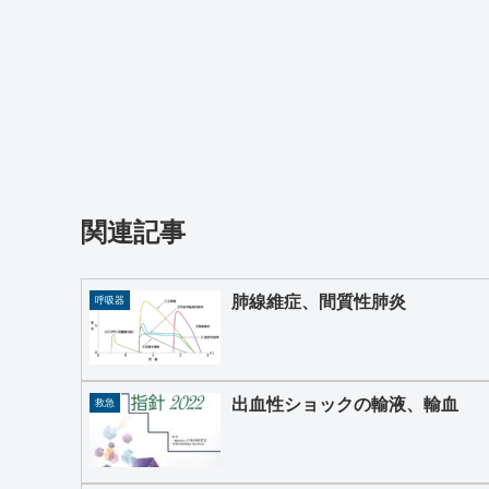
関連記事
肺線維症、間質性肺炎
呼吸器
出血性ショックの輸液、輸血
救急