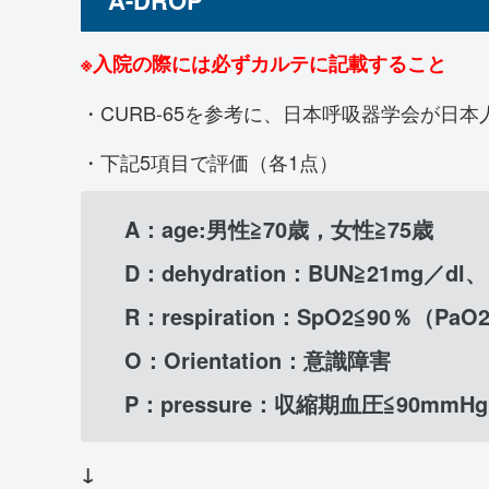
※入院の際には必ずカルテに記載すること
・CURB-65を参考に、日本呼吸器学会が日
・下記5項目で評価（各1点）
A：age:男性≧70歳，女性≧75歳
D：dehydration：BUN≧21mg
R：respiration：SpO2≦90％（PaO2
O：Orientation：意識障害
P：pressure：収縮期血圧≦90mmHg
↓