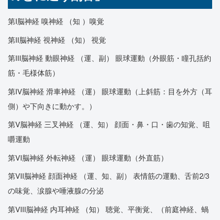
第I脳神経 嗅神経 （知 ）嗅覚
第II脳神経 視神経 （知） 視覚
第III脳神経 動眼神経 （運、副） 眼球運動（外眼筋・瞳孔括約
筋・毛様体筋）
第IV脳神経 滑車神経 （運） 眼球運動（上斜筋：目を外方（耳
側）や下向きに動かす。）
第V脳神経 三叉神経 （運、知） 顔面・鼻・口・歯の知覚、咀
嚼運動
第VI脳神経 外転神経 （運） 眼球運動（外直筋）
第VII脳神経 顔面神経 （運、知、副） 表情筋の運動、舌前2/3
の味覚、涙腺や唾液腺の分泌
第VIII脳神経 内耳神経 （知） 聴覚、平衡覚、（前庭神経、蝸