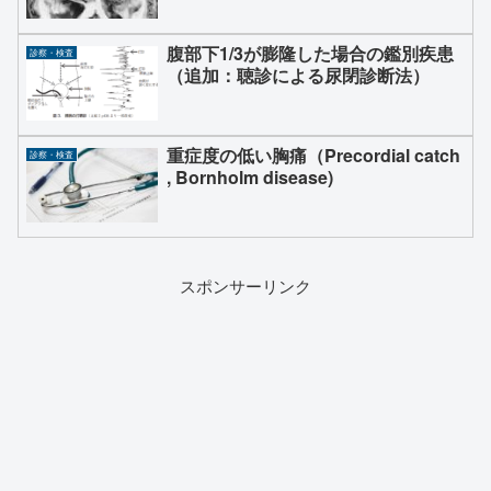
腹部下1/3が膨隆した場合の鑑別疾患
診察・検査
（追加：聴診による尿閉診断法）
重症度の低い胸痛（Precordial catch
診察・検査
, Bornholm disease)
スポンサーリンク