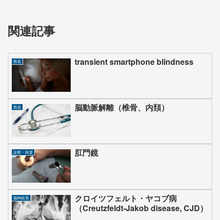
関連記事
transient smartphone blindness
救急
脳動脈解離（椎骨、内頚）
救急
肛門鏡
診察・検査
クロイツフェルト・ヤコブ病
脳神経系
（Creutzfeldt‐Jakob disease, CJD）