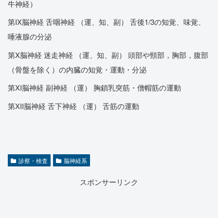
牛神経）
第IX脳神経 舌咽神経 （運、知、副） 舌後1/3の知覚、味覚、
唾液腺の分泌
第X脳神経 迷走神経 （運、知、副） 頭部や頸部，胸部，腹部
（骨盤を除く）の内臓の知覚・運動・分泌
第XI脳神経 副神経 （運） 胸鎖乳突筋・僧帽筋の運動
第XII脳神経 舌下神経 （運） 舌筋の運動
診察・検査
脳神経系
スポンサーリンク