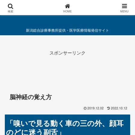
総合診療・救急医療施策要綱
検索
HOME
MENU
新潟総合診療事務所提供・医学医療情報発信サイト
スポンサーリンク
脳神経の覚え方
2019.12.02
2022.10.12
「嗅いで見る動く車の三の外、顔耳
のどに迷う副舌」