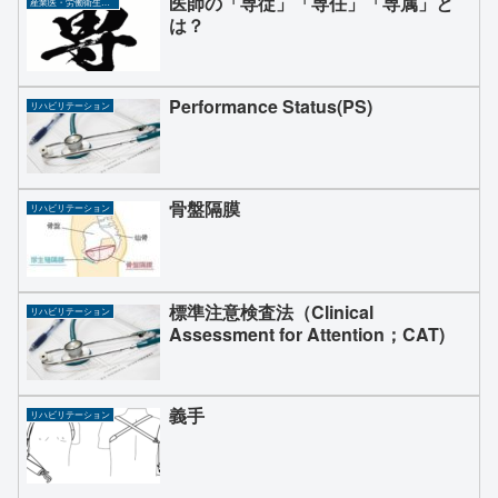
医師の「専従」「専任」「専属」と
産業医・労働衛生コンサルタント
は？
Performance Status(PS)
リハビリテーション
骨盤隔膜
リハビリテーション
標準注意検査法（Clinical
リハビリテーション
Assessment for Attention；CAT)
義手
リハビリテーション