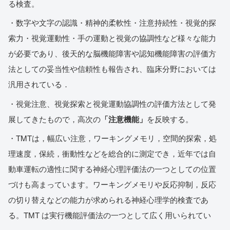
る検査。
・数字や文字の認識・精神的柔軟性・注意持続性・視覚的探
索力・視覚運動性・手の運動と視覚の協調性など様々な能力
が必要であり、後天的な脳機能障害や認知機能障害の評価方
法としての妥当性や信頼性も報告され、臨床分野においては
汎用されている．
・視覚注意、視覚探索と視覚運動協調性の評価方法として発
展してきたもので，高次の
「注意機能」
を反映する。
・TMTは，幅広い注意，ワーキングメモリ，空間的探索，処
理速度，保続，衝動性などを総合的に測定でき，近年では自
動車運転の適性に関する神経心理評価法の一つとしての位置
づけも高まっています。ワーキングメモリや反応抑制，反応
の切り替えなどの能力が求められる神経心理学的検査であ
る。TMT は実行機能評価法の一つとして広く用いられてい