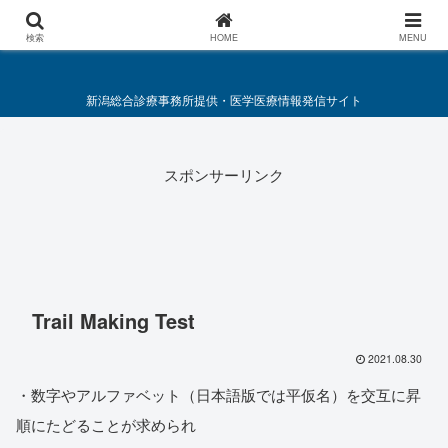
総合診療・救急医療施策要綱
検索
HOME
MENU
新潟総合診療事務所提供・医学医療情報発信サイト
スポンサーリンク
Trail Making Test
2021.08.30
・数字やアルファベット（日本語版では平仮名）を交互に昇
順にたどることが求められ