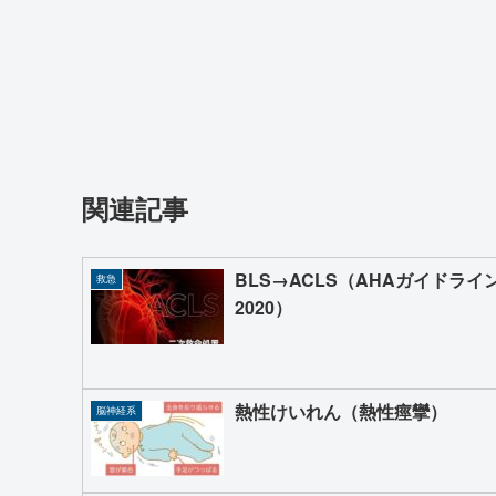
関連記事
BLS→ACLS（AHAガイドライ
救急
2020）
熱性けいれん（熱性痙攣）
脳神経系