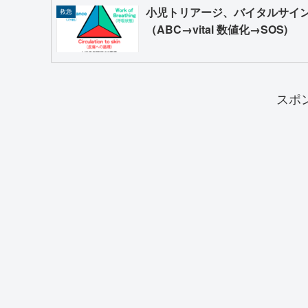
小児トリアージ、バイタルサイ
救急
（ABC→vital 数値化→SOS)
スポ