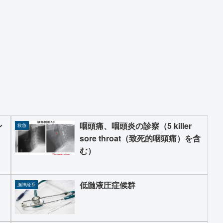
ン
咽頭痛、咽頭炎の診察（5 killer
救急
sore throat（致死的咽頭痛）を含
む）
低髄液圧症候群
脳神経系