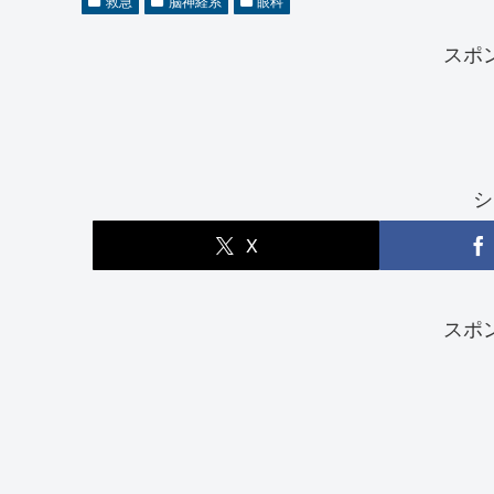
救急
脳神経系
眼科
スポ
シ
X
スポ