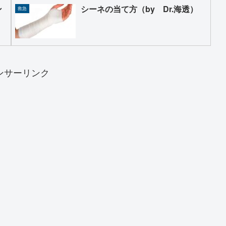
ン
シーネの当て方（by Dr.海透）
救急
ンサーリンク