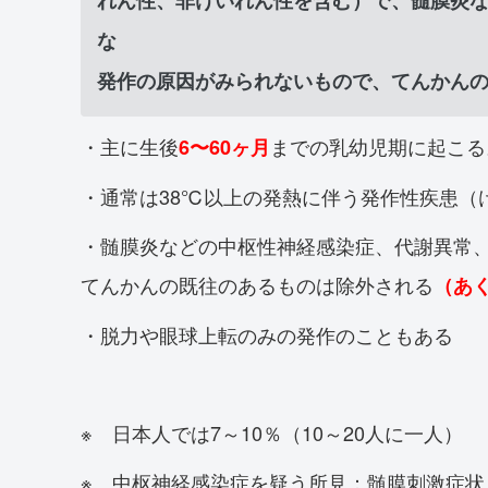
な
発作の原因がみられないもので、てんかん
・主に生後
までの乳幼児期に起こる
6〜60ヶ月
・通常は38℃以上の発熱に伴う発作性疾患（
・髄膜炎などの中枢性神経感染症、代謝異常
てんかんの既往のあるものは除外される
（あ
・脱力や眼球上転のみの発作のこともある
※ 日本人では7～10％（10～20人に一人）
※ 中枢神経感染症を疑う所見：髄膜刺激症状