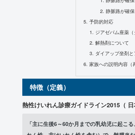
静脈路が確保
静脈路が確保
予防的対応
ジアゼパム座薬（
解熱剤について
ダイアップ坐剤と
家族への説明内容（
特徴（定義）
熱性けいれん診療ガイドライン2015（ 
「主に生後6～60か月までの乳幼児に起こ
れん性、非けいれん性を含む）で、髄膜炎