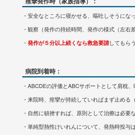
痙攣発作時（家族指導）：
・安全なところに寝かせる、嘔吐しそうにな
・観察（発作の持続時間、発作の様式（左右
・
してもら
発作が５分以上続くなら救急要請
病院到着時：
・ABCDEの評価とABCサポートとして肩枕
・来院時、痙攣が持続していればまず止める
・自然に頓挫すれば、原則として治療は必要
・単純型熱性けいれんについて、発熱時投与