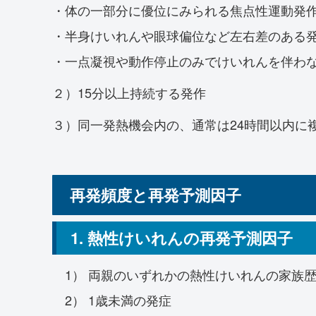
・体の一部分に優位にみられる焦点性運動発
・半身けいれんや眼球偏位など左右差のある
・一点凝視や動作停止のみでけいれんを伴わ
２）15分以上持続する発作
３）同一発熱機会内の、通常は24時間以内に
再発頻度と再発予測因子
1. 熱性けいれんの再発予測因子
1） 両親のいずれかの熱性けいれんの家族
2） 1歳未満の発症