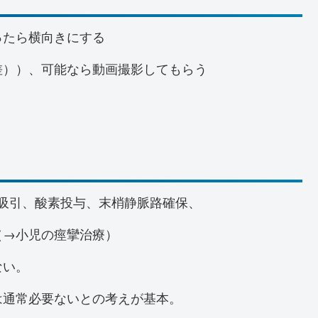
ったら横向きにする
差））、可能なら動画撮影してもらう
う
、吸引、酸素投与、末梢静脈路確保、
（→小児の痙攣治療）
ない。
は通常必要ないとの考えが基本。