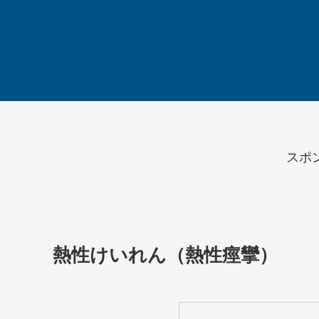
スポ
熱性けいれん（熱性痙攣）