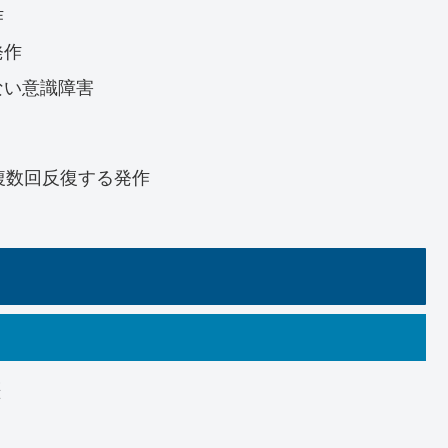
作
発作
ない意識障害
複数回反復する発作
歴