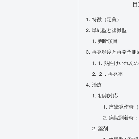
目
特徴（定義）
単純型と複雑型
判断項目
再発頻度と再発予測
1. 熱性けいれん
２．再発率
治療
初期対応
痙攣発作時（
病院到着時：
薬剤