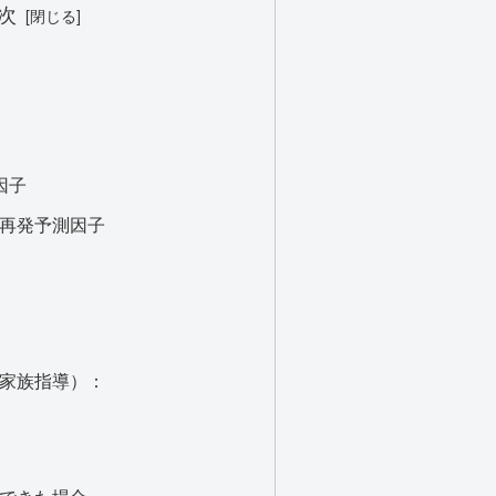
次
因子
の再発予測因子
家族指導）：