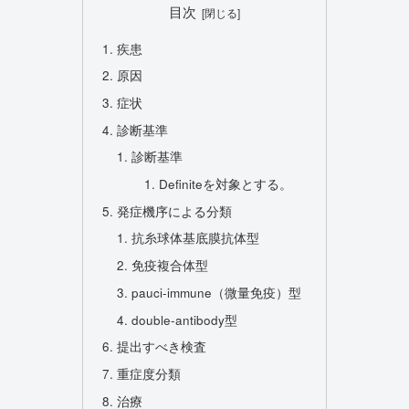
目次
疾患
原因
症状
診断基準
診断基準
Definiteを対象とする。
発症機序による分類
抗糸球体基底膜抗体型
免疫複合体型
pauci-immune（微量免疫）型
double-antibody型
提出すべき検査
重症度分類
治療