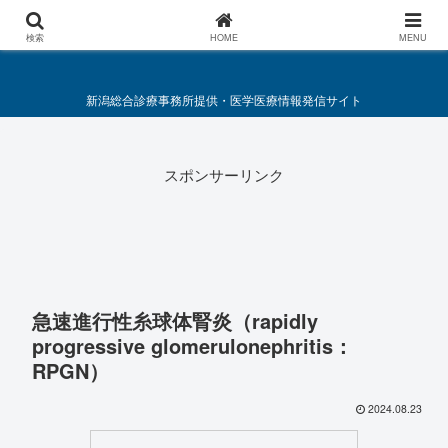
総合診療・救急医療施策要綱
検索
HOME
MENU
新潟総合診療事務所提供・医学医療情報発信サイト
スポンサーリンク
急速進行性糸球体腎炎（rapidly
progressive glomerulonephritis：
RPGN）
2024.08.23