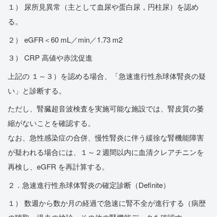
１） 尿所見異常（主として血尿や蛋白尿，円柱尿）を認め
る。
２） eGFR＜60 mL／min／1.73 m2
３） CRP 高値や赤沈促進
上記の １～３）を認める場合、「急速進行性糸球体腎炎の疑
い」と診断する。
ただし、腎臓超音波検査を実施可能な施設では、腎皮質の萎
縮がないことを確認する。
なお、急性感染症の合併、慢性腎炎に伴う緩徐な腎機能障害
が疑われる場合には、１～２週間以内に血清クレアチニンを
再検し、eGFR を再計算する。
２．急速進行性糸球体腎炎の確定診断（Definite）
１） 数週から数か月の経過で急速に腎不全が進行する（病歴