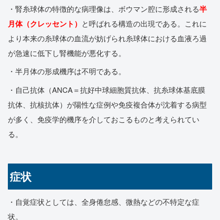
・腎糸球体の特徴的な病理像は、ボウマン腔に形成される
半
月体（クレッセント）
と呼ばれる構造の出現である。これに
より本来の糸球体の血流が妨げられ糸球体における血液ろ過
が急速に低下し腎機能が悪化する。
・半月体の形成機序は不明である。
・自己抗体（ANCA＝抗好中球細胞質抗体、抗糸球体基底膜
抗体、抗核抗体）が陽性な症例や免疫複合体が沈着する病型
が多く、免疫学的機序を介しておこるものと考えられてい
る。
症状
・自覚症状としては、全身倦怠感、微熱などの不特定な症
状。