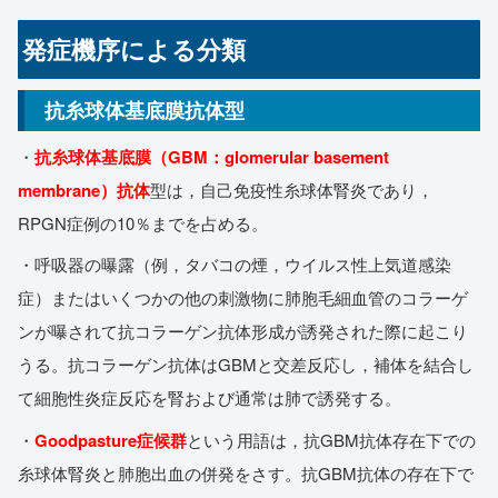
発症機序による分類
抗糸球体基底膜抗体型
・
抗糸球体基底膜（GBM：glomerular basement
membrane）抗体
型は，自己免疫性糸球体腎炎であり，
RPGN症例の10％までを占める。
・呼吸器の曝露（例，タバコの煙，ウイルス性上気道感染
症）またはいくつかの他の刺激物に肺胞毛細血管のコラーゲ
ンが曝されて抗コラーゲン抗体形成が誘発された際に起こり
うる。抗コラーゲン抗体はGBMと交差反応し，補体を結合し
て細胞性炎症反応を腎および通常は肺で誘発する。
・
Goodpasture症候群
という用語は，抗GBM抗体存在下での
糸球体腎炎と肺胞出血の併発をさす。抗GBM抗体の存在下で