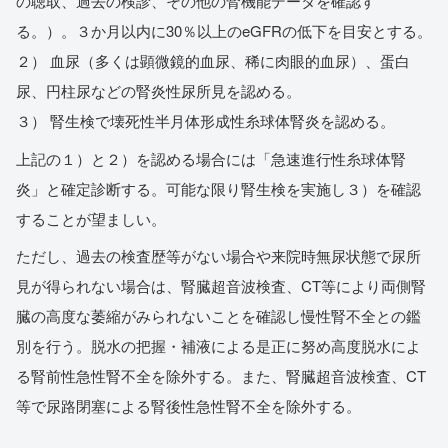
の聴取、過去の検診、その他の腎機能データを確認す
る。）。３か月以内に30％以上のeGFRの低下を目安とする。
２） 血尿（多くは顕微鏡的血尿、稀に肉眼的血尿）、蛋白
尿、円柱尿などの腎炎性尿所見を認める。
３） 腎生検で壊死性半月体形成性糸球体腎炎を認める。
上記の１）と２）を認める場合には「急速進行性糸球体腎
炎」と確定診断する。可能な限り腎生検を実施し３）を確認
することが望ましい。
ただし、過去の検査歴等がない場合や来院時無尿状態で尿所
見が得られない場合は、腎臓超音波検査、CT等により両側腎
臓の高度な萎縮がみられないことを確認し慢性腎不全との鑑
別を行う。脱水の把握・補液による是正に努め高度脱水によ
る腎前性急性腎不全を除外する。また、腎臓超音波検査、CT
等で尿路閉塞による腎後性急性腎不全を除外する。