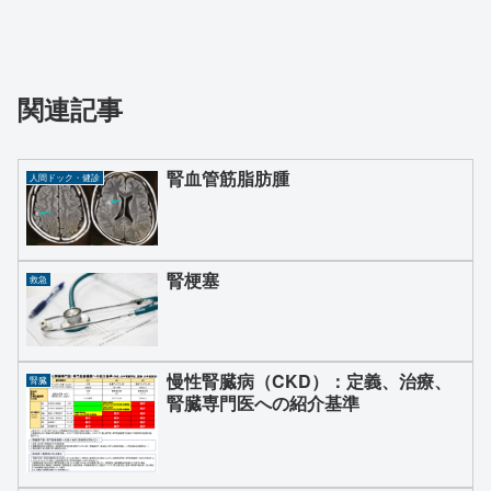
関連記事
腎血管筋脂肪腫
人間ドック・健診
腎梗塞
救急
慢性腎臓病（CKD）：定義、治療、
腎臓
腎臓専門医への紹介基準