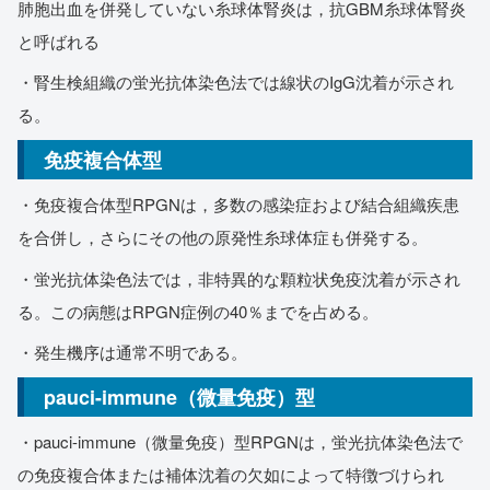
肺胞出血を併発していない糸球体腎炎は，抗GBM糸球体腎炎
と呼ばれる
・腎生検組織の蛍光抗体染色法では線状のIgG沈着が示され
る。
免疫複合体型
・免疫複合体型RPGNは，多数の感染症および結合組織疾患
を合併し，さらにその他の原発性糸球体症も併発する。
・蛍光抗体染色法では，非特異的な顆粒状免疫沈着が示され
る。この病態はRPGN症例の40％までを占める。
・発生機序は通常不明である。
pauci-immune（微量免疫）型
・pauci-immune（微量免疫）型RPGNは，蛍光抗体染色法で
の免疫複合体または補体沈着の欠如によって特徴づけられ