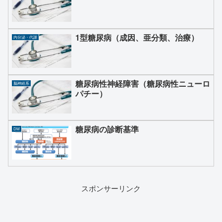
1型糖尿病（成因、亜分類、治療）
内分泌・代謝
糖尿病性神経障害（糖尿病性ニューロ
脳神経系
パチー）
糖尿病の診断基準
DM
スポンサーリンク