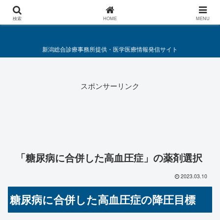
総合診療・救急医療施策要綱
検索
HOME
MENU
新潟総合診療事務所提供・医学医療情報発信サイト
スポンサーリンク
「糖尿病に合併した高血圧症」の薬剤選択
2023.03.10
糖尿病に合併した高血圧症の降圧目標