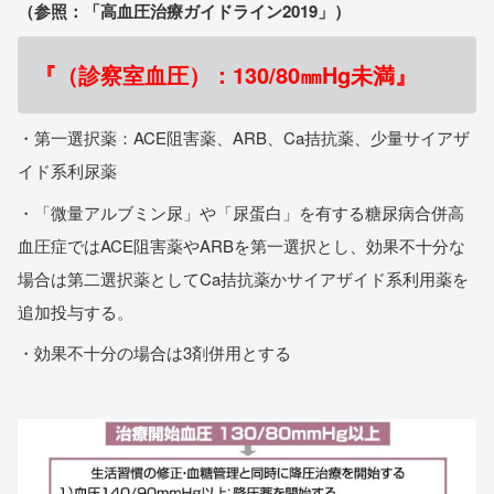
（参照：「高血圧治療ガイドライン2019」）
『（診察室血圧）：130/80㎜Hg未満』
・第一選択薬：ACE阻害薬、ARB、Ca拮抗薬、少量サイアザ
イド系利尿薬
・「微量アルブミン尿」や「尿蛋白」を有する糖尿病合併高
血圧症ではACE阻害薬やARBを第一選択とし、効果不十分な
場合は第二選択薬としてCa拮抗薬かサイアザイド系利用薬を
追加投与する。
・効果不十分の場合は3剤併用とする