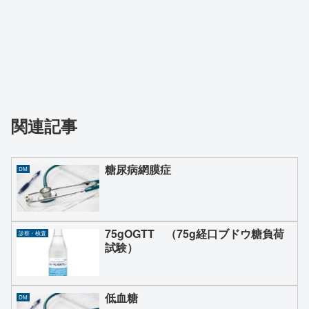
関連記事
糖尿病網膜症
DM
75gOGTT （75g経口ブドウ糖負荷
診察・検査
試験）
低血糖
DM