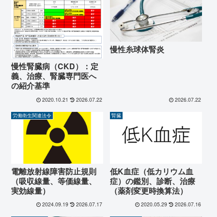
慢性糸球体腎炎
慢性腎臓病（CKD）：定
義、治療、腎臓専門医へ
の紹介基準
2020.10.21
2026.07.22
2026.07.22
労働衛生関連法令
腎臓
電離放射線障害防止規則
低K血症（低カリウム血
（吸収線量、等価線量、
症）の鑑別、診断、治療
実効線量）
（薬剤変更時換算法）
2024.09.19
2026.07.17
2020.05.29
2026.07.16