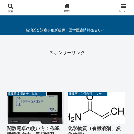
総合診療・救急医療施策要綱
検索
HOME
MENU
新潟総合診療事務所提供・医学医療情報発信サイト
スポンサーリンク
作業環境測定士、作業主任者
産業医・労働衛生コンサルタント
関数電卓の使い方：作業
化学物質（有機溶剤、炭