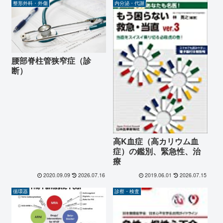
整形外科・外傷
内分泌・代謝
腰部脊柱管狭窄症（診
断）
高K血症（高カリウム血
症）の鑑別、緊急性、治
療
2020.09.09
2026.07.16
2019.06.01
2026.07.15
循環器
診察・検査