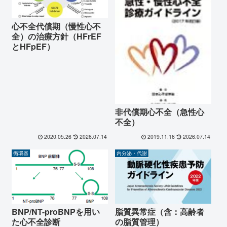
心不全代償期（慢性心不
全）の治療方針（HFrEF
とHFpEF）
非代償期心不全（急性心
不全）
2020.05.26
2026.07.14
2019.11.16
2026.07.14
循環器
内分泌・代謝
BNP/NT-proBNPを用い
脂質異常症（含：高齢者
た心不全診断
の脂質管理）